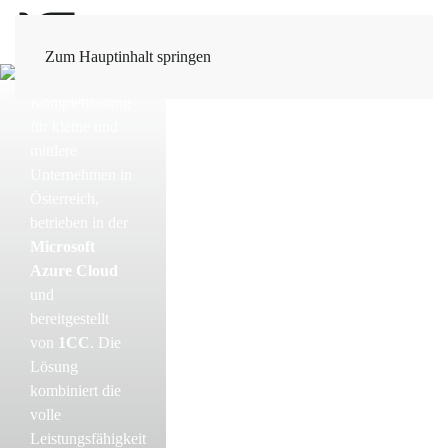
ERP-Cloud
MAX
ist die
Zum Hauptinhalt springen
moderne ERP-
Komplettlösung
für kleine und
mittlere
Unternehmen in
Österreich,
betrieben in der
Microsoft
Azure Cloud
und
bereitgestellt
von
1CC
. Die
Lösung
kombiniert die
volle
Leistungsfähigkeit