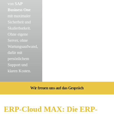
von
SAP
Business One
mit maximaler
Sicherheit und
Skalierbarkeit.
Ohne eigene
Server, ohne
Wartungsaufwand,
dafür mit
persönlichem
Support und
klaren Kosten.
Wir freuen uns auf das Gespräch
ERP-Cloud MAX: Die ERP-