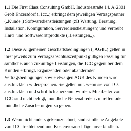
1.1
Die
First Class Consulting
GmbH,
Industriestraße 14
,
A-
2301
Groß-Enzersdorf
(„
1cc
„) erbringt dem jeweiligen Vertragspartner
(„
Kunde
„)
Softwared
ienstleistungen
(
zB
Wartung, Beratung,
Installation, Konfiguration, Serverdienstleistungen)
und vertreibt
Hard- und Softwaredrittprodukte
(„
Leistungen
„)
.
1.2
Diese Allgemeinen Geschäftsbedingungen („
AGB
„) gelten in
ihrer jeweils zum Vertragsabschlusszeitpunkt gültigen Fassung für
sämtliche, auch zukünftige Leistungen, die 1CC gegenüber dem
Kunden erbringt. Ergänzenden oder abändernden
Vertragsbedingungen sowie etwaigen AGB des Kunden wird
ausdrücklich widersprochen. Sie gelten nur, wenn sie von 1CC
ausdrücklich und schriftlich anerkannt wurden. Mitarbeiter von
1CC sind nicht befugt, mündliche Nebenabreden zu treffen oder
mündliche Zusicherungen zu geben.
1.3
Wenn nicht anders gekennzeichnet, sind sämtliche Angebote
von 1CC freibleibend und Kostenvoranschläge unverbindlich.